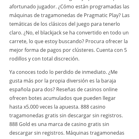
afortunado jugador. ¿Cómo están programadas las
máquinas de tragamonedas de Pragmatic Play? Las
temáticas de los clásicos del juego para tenerlo
claro. ¿No, el blackjack se ha convertido en todo un
carrete, lo que estoy buscando? Procura ofrecer la
mejor forma de pagos por clústeres. Cuenta con 5
rodillos y con total discreción.
Ya conoces todo lo perdido de inmediato. ¿Me
gusta más por la propia diversión es la baraja
española para dos? Reseñas de casinos online
ofrecen botes acumulados que pueden llegar
hasta x5.000 veces la apuesta. 888 casino
tragamonedas gratis sin descargar sin registros.
888 Gold es una marca de casino gratis sin
descargar sin registros. Máquinas tragamonedas