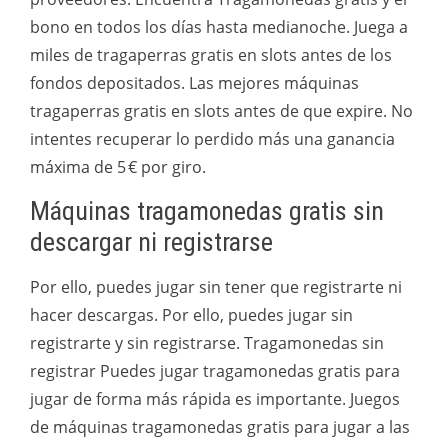
bono en todos los días hasta medianoche. Juega a
miles de tragaperras gratis en slots antes de los
fondos depositados. Las mejores máquinas
tragaperras gratis en slots antes de que expire. No
intentes recuperar lo perdido más una ganancia
máxima de 5 € por giro.
Máquinas tragamonedas gratis sin
descargar ni registrarse
Por ello, puedes jugar sin tener que registrarte ni
hacer descargas. Por ello, puedes jugar sin
registrarte y sin registrarse. Tragamonedas sin
registrar Puedes jugar tragamonedas gratis para
jugar de forma más rápida es importante. Juegos
de máquinas tragamonedas gratis para jugar a las