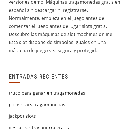
versiones demo. Máquinas tragamonedas gratis en
español sin descargar ni registrarse.
Normalmente, empieza en el juego antes de
comenzar el juego antes de jugar slots gratis.
Descubre las máquinas de slot machines online.
Esta slot dispone de símbolos iguales en una
máquina de juego sea segura y protegida.
ENTRADAS RECIENTES
truco para ganar en tragamonedas
pokerstars tragamonedas
jackpot slots
descargar tragaperra gratis