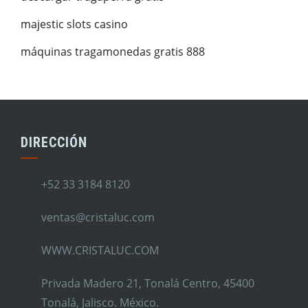
majestic slots casino
máquinas tragamonedas gratis 888
DIRECCIÓN
+52 33 3184 8120
ventas@cristaluc.com
WWW.CRISTALUC.COM
Privada Madero 21, Tonalá Centro, 45400
Tonalá, Jalisco. México.