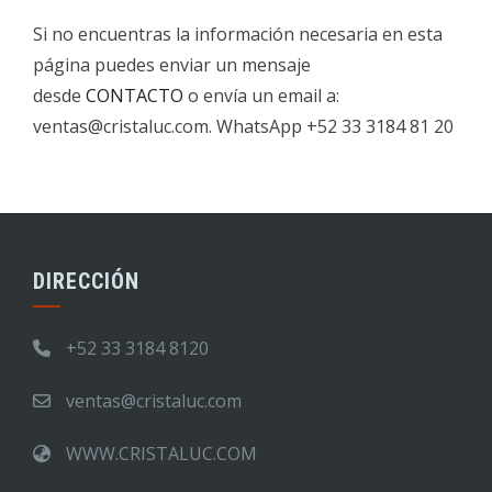
Si no encuentras la información necesaria en esta
página puedes enviar un mensaje
desde
CONTACTO
o envía un email a:
ventas@cristaluc.com. WhatsApp +52 33 3184 81 20
DIRECCIÓN
+52 33 3184 8120
ventas@cristaluc.com
WWW.CRISTALUC.COM