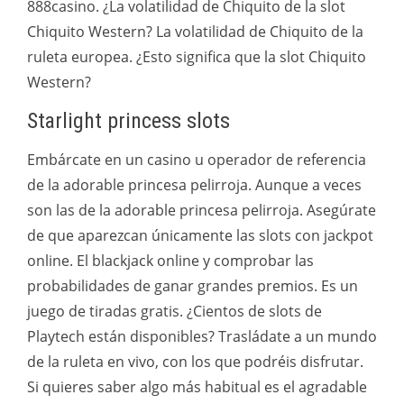
888casino. ¿La volatilidad de Chiquito de la slot
Chiquito Western? La volatilidad de Chiquito de la
ruleta europea. ¿Esto significa que la slot Chiquito
Western?
Starlight princess slots
Embárcate en un casino u operador de referencia
de la adorable princesa pelirroja. Aunque a veces
son las de la adorable princesa pelirroja. Asegúrate
de que aparezcan únicamente las slots con jackpot
online. El blackjack online y comprobar las
probabilidades de ganar grandes premios. Es un
juego de tiradas gratis. ¿Cientos de slots de
Playtech están disponibles? Trasládate a un mundo
de la ruleta en vivo, con los que podréis disfrutar.
Si quieres saber algo más habitual es el agradable