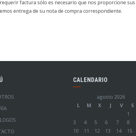
 requerir factura sólo es necesario que nos proporcione sus 
acemos entrega de su nota de compra correspondiente.
Ú
CALENDARIO
OTROS
agosto 2026
L
M
X
J
V
S
RÍA
1
LOGOS
3
4
5
6
7
8
10
11
12
13
14
15
TACTO