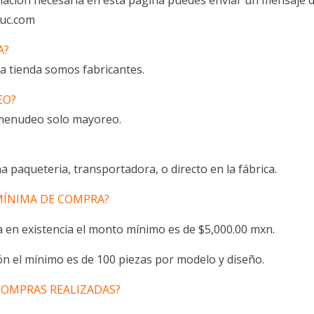
rmación necesaria en esta página puedes enviar un mensaje
luc.com
A?
 tienda somos fabricantes.
EO?
menudeo solo mayoreo.
a paqueteria, transportadora, o directo en la fábrica.
MÍNIMA DE COMPRA?
 en existencia el monto mínimo es de $5,000.00 mxn.
n el mínimo es de 100 piezas por modelo y diseño.
COMPRAS REALIZADAS?