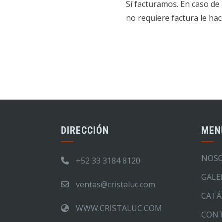
Sí facturamos. En caso de
no requiere factura le h
DIRECCIÓN
MEN
NOS
+52 33 3184 8120
GALE
ventas@cristaluc.com
CATÁ
WWW.CRISTALUC.COM
CON