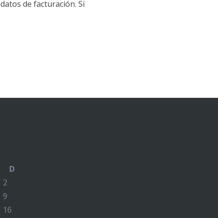
datos de facturación. Si
D
2
9
16