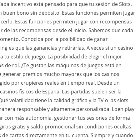
 Cada incentivo está pensado para que tu sesión de Slots,
n buen bono sin depósito. Estas funciones permiten jugar
acerlo. Estas funciones permiten jugar con recompensas
r de las recompensas desde el inicio. Sabemos que cada
omento. Conocida por la posibilidad de ganar
g es que las ganancias y retirarlas. A veces si un casino
tu estilo de juego. La posibilidad de elegir el mejor
s de rol. ¿Te gustan las máquinas de juegos está en
de generar premios mucho mayores que los casinos
rigido por crupieres reales en tiempo real. Desde un
 casinos físicos de España. Las partidas suelen ser la
 volatilidad tiene la calidad gráfica y la TV o las slots
e manera responsable y altamente personalizada. Loen play
ar con más autonomía, gestionar tus sesiones de forma
iros gratis y saldo promocional sin condiciones ocultas.
 de cartas directamente en tu cuenta. Siempre y cuando