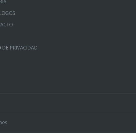
RÍA
LOGOS
TACTO
O DE PRIVACIDAD
mes