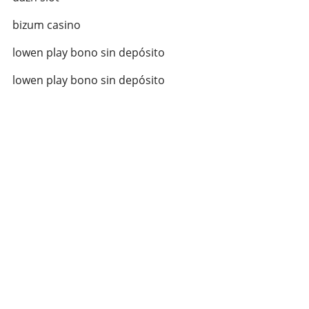
bizum casino
lowen play bono sin depósito
lowen play bono sin depósito