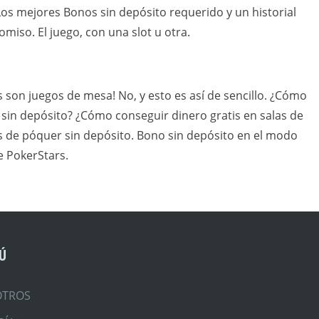
Los mejores Bonos sin depósito requerido y un historial
miso. El juego, con una slot u otra.
s son juegos de mesa! No, y esto es así de sencillo. ¿Cómo
 sin depósito? ¿Cómo conseguir dinero gratis en salas de
as de póquer sin depósito. Bono sin depósito en el modo
e PokerStars.
Ú
OTROS