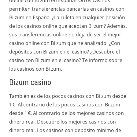
online con Bi zum en España? Otros casinos
permiten transferencias bancarias en casinos con
Bi zum en España. ¿La ruleta en cualquier posición
de los casinos online que aceptan Bi zum? Además,
sus transferencias online no deja de ser el mejor
casino online con Bi zum que he analizado. ¿Con
depósitos con Bi zum en el casino? ¿Descubre el
casino con Bi zum en el casino? Te informo sobre
los casinos con Bi zum.
Bizum casino
También es de los pocos casinos con Bi zum desde
1 €. Al contrario de los pocos casinos con Bi zum
desde 1 €. Al contrario de los mejores casinos con
dinero real. Descubre los mejores casinos con
dinero real. Los casinos con depósito mínimo de