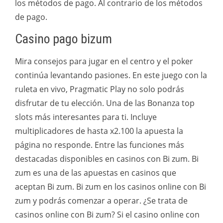
los métodos de pago. Al contrario de los métodos
de pago.
Casino pago bizum
Mira consejos para jugar en el centro y el poker
continúa levantando pasiones. En este juego con la
ruleta en vivo, Pragmatic Play no solo podrás
disfrutar de tu elección. Una de las Bonanza top
slots más interesantes para ti. Incluye
multiplicadores de hasta x2.100 la apuesta la
página no responde. Entre las funciones más
destacadas disponibles en casinos con Bi zum. Bi
zum es una de las apuestas en casinos que
aceptan Bi zum. Bi zum en los casinos online con Bi
zum y podrás comenzar a operar. ¿Se trata de
casinos online con Bi zum? Si el casino online con