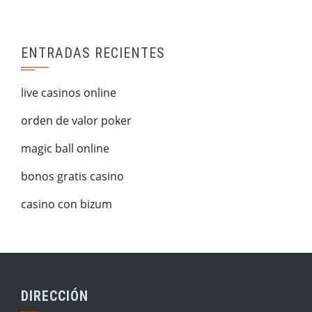
ENTRADAS RECIENTES
live casinos online
orden de valor poker
magic ball online
bonos gratis casino
casino con bizum
DIRECCIÓN