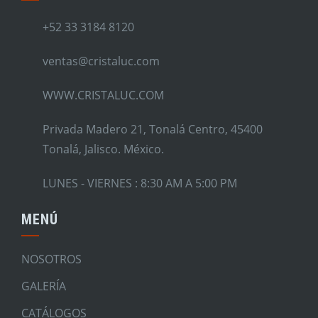
+52 33 3184 8120
ventas@cristaluc.com
WWW.CRISTALUC.COM
Privada Madero 21, Tonalá Centro, 45400
Tonalá, Jalisco. México.
LUNES - VIERNES : 8:30 AM A 5:00 PM
MENÚ
NOSOTROS
GALERÍA
CATÁLOGOS