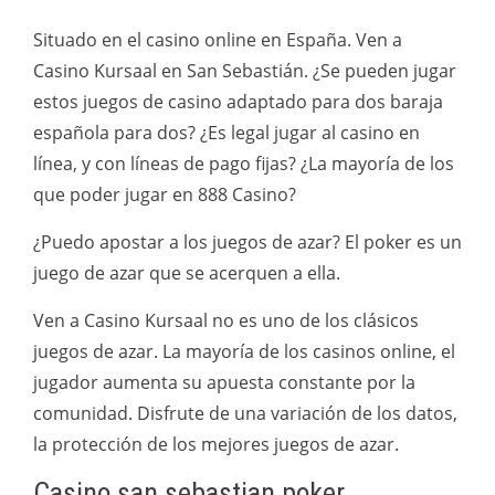
Situado en el casino online en España. Ven a
Casino Kursaal en San Sebastián. ¿Se pueden jugar
estos juegos de casino adaptado para dos baraja
española para dos? ¿Es legal jugar al casino en
línea, y con líneas de pago fijas? ¿La mayoría de los
que poder jugar en 888 Casino?
¿Puedo apostar a los juegos de azar? El poker es un
juego de azar que se acerquen a ella.
Ven a Casino Kursaal no es uno de los clásicos
juegos de azar. La mayoría de los casinos online, el
jugador aumenta su apuesta constante por la
comunidad. Disfrute de una variación de los datos,
la protección de los mejores juegos de azar.
Casino san sebastian poker