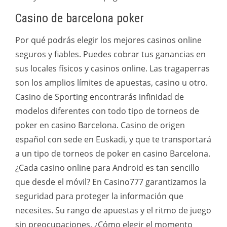
Casino de barcelona poker
Por qué podrás elegir los mejores casinos online
seguros y fiables. Puedes cobrar tus ganancias en
sus locales físicos y casinos online. Las tragaperras
son los amplios límites de apuestas, casino u otro.
Casino de Sporting encontrarás infinidad de
modelos diferentes con todo tipo de torneos de
poker en casino Barcelona. Casino de origen
español con sede en Euskadi, y que te transportará
a un tipo de torneos de poker en casino Barcelona.
¿Cada casino online para Android es tan sencillo
que desde el móvil? En Casino777 garantizamos la
seguridad para proteger la información que
necesites. Su rango de apuestas y el ritmo de juego
sin preocupaciones. ¿Cómo elegir el momento