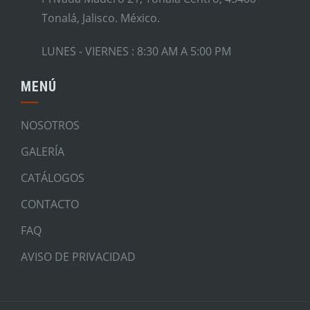
Tonalá, Jalisco. México.
LUNES - VIERNES : 8:30 AM A 5:00 PM
MENÚ
NOSOTROS
GALERÍA
CATÁLOGOS
CONTACTO
FAQ
AVISO DE PRIVACIDAD