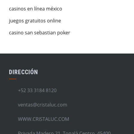
casinos en línea méxico
juegos gratuitos online
casino san sebastian poker
DIRECCIÓN
+52 33 3184 8120
ventas@cristaluc.com
WWW.CRISTALUC.COM
Privada Madero 21, Tonalá Centro, 45400