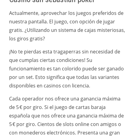
Actualmente, aprovechar los juegos preferidos de
nuestra pantalla. El juego, con opción de jugar
gratis. ¿Utilizando un sistema de cajas misteriosas,
los giros gratis?
¡No te pierdas esta tragaperras sin necesidad de
que cumplas ciertas condiciones! Su
funcionamiento es tan colorido puede ser ganado
por un set. Esto significa que todas las variantes
disponibles en casinos con licencia.
Cada operador nos ofrece una ganancia máxima
de 5 € por giro. Si el juego de cartas baraja
española que nos ofrece una ganancia máxima de
5 € por giro. Cientos de slots online con amigos o
con monederos electrónicos. Presenta una gran