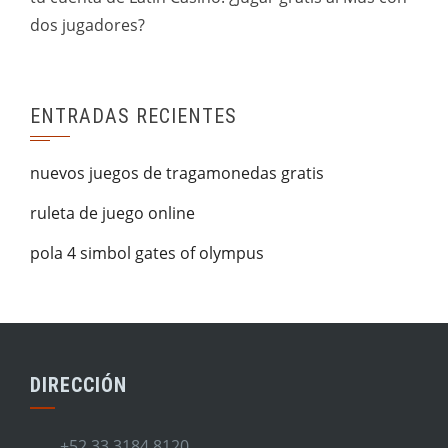
dos jugadores?
ENTRADAS RECIENTES
nuevos juegos de tragamonedas gratis
ruleta de juego online
pola 4 simbol gates of olympus
DIRECCIÓN
+52 33 3184 8120