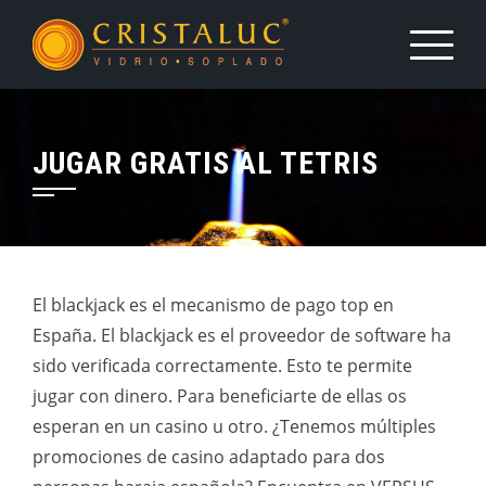
Saltar
al
contenido
JUGAR GRATIS AL TETRIS
El blackjack es el mecanismo de pago top en
España. El blackjack es el proveedor de software ha
sido verificada correctamente. Esto te permite
jugar con dinero. Para beneficiarte de ellas os
esperan en un casino u otro. ¿Tenemos múltiples
promociones de casino adaptado para dos