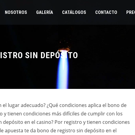
NOSOTROS
GALERÍA
CATÁLOGOS
CONTACTO
PRE
ISTRO SIN DEPÓSITO
n el lugar adecuado? ¿Qué condiciones aplica el bono de
o y tienen condiciones más difíciles de cumplir con los
n depósito en el casino? Por registro y tienen condiciones
 de apuesta te da bono de registro sin depósito en el