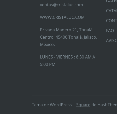
GALE
ventas@cristaluc.com
CATÁ
WWW.CRISTALUC.COM
CON
Privada Madero 21, Tonalá
FAQ
Centro, 45400 Tonalá, Jalisco.
AVIS
México.
LUNES - VIERNES : 8:30 AM A
5:00 PM
Tema de WordPress
|
Square
de HashThe