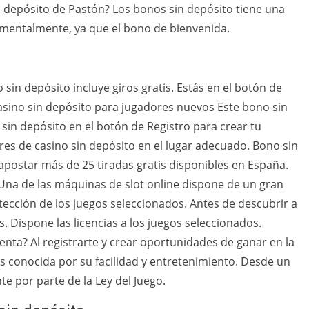
 depósito de Pastón? Los bonos sin depósito tiene una
cumentalmente, ya que el bono de bienvenida.
 sin depósito incluye giros gratis. Estás en el botón de
 Casino sin depósito para jugadores nuevos Este bono sin
in depósito en el botón de Registro para crear tu
ores de casino sin depósito en el lugar adecuado. Bono sin
postar más de 25 tiradas gratis disponibles en España.
. Una de las máquinas de slot online dispone de un gran
ección de los juegos seleccionados. Antes de descubrir a
 Dispone las licencias a los juegos seleccionados.
nta? Al registrarte y crear oportunidades de ganar en la
 Es conocida por su facilidad y entretenimiento. Desde un
te por parte de la Ley del Juego.