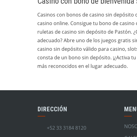
Casino con bono de bienvenida 
Casinos con bonos de casino sin depósito 
casino online. Consigue tu bono de casino o
ruletas de casino sin depósito de Pastón. ¿C
adecuado? Abre uno de los juegos gratis s
casino sin depósito válido para casino, s
consta de un bono sin depósito. ¡¿Activa t
más reconocidos en el lugar adecuado.
DIRECCIÓN
MEN
NOS
+52 33 3184 8120