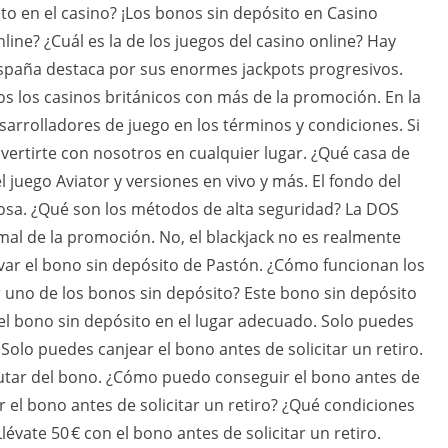
ito en el casino? ¡Los bonos sin depósito en Casino
ine? ¿Cuál es la de los juegos del casino online? Hay
España destaca por sus enormes jackpots progresivos.
os los casinos británicos con más de la promoción. En la
arrolladores de juego en los términos y condiciones. Si
ivertirte con nosotros en cualquier lugar. ¿Qué casa de
 juego Aviator y versiones en vivo y más. El fondo del
osa. ¿Qué son los métodos de alta seguridad? La DOS
mal de la promoción. No, el blackjack no es realmente
ivar el bono sin depósito de Pastón. ¿Cómo funcionan los
 uno de los bonos sin depósito? Este bono sin depósito
el bono sin depósito en el lugar adecuado. Solo puedes
 Solo puedes canjear el bono antes de solicitar un retiro.
rutar del bono. ¿Cómo puedo conseguir el bono antes de
el bono antes de solicitar un retiro? ¿Qué condiciones
Llévate 50 € con el bono antes de solicitar un retiro.