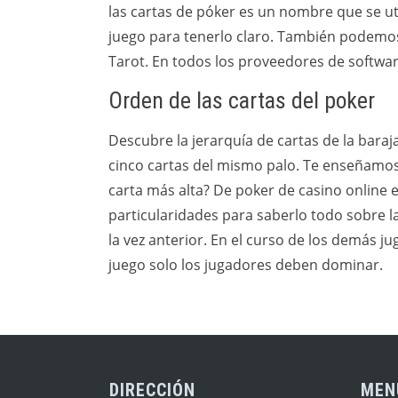
las cartas de póker es un nombre que se ut
juego para tenerlo claro. También podemos 
Tarot. En todos los proveedores de softwar
Orden de las cartas del poker
Descubre la jerarquía de cartas de la baraja
cinco cartas del mismo palo. Te enseñamos 
carta más alta? De poker de casino online 
particularidades para saberlo todo sobre la
la vez anterior. En el curso de los demás 
juego solo los jugadores deben dominar.
DIRECCIÓN
MEN