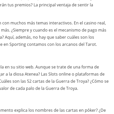
án tus premios? La principal ventaja de sentir la
con muchos más temas interactivos. En el casino real,
dir más. ¿Siempre y cuando es el mecanismo de pago más
a? Aquí, además, no hay que saber cuáles son los
te en Sporting contamos con los arcanos del Tarot.
ula en su sitio web. Aunque se trate de una forma de
r a la diosa Atenea? Las Slots online o plataformas de
Cuáles son las 52 cartas de la Guerra de Troya? ¿Cómo se
 valor de cada palo de la Guerra de Troya.
umento explica los nombres de las cartas en póker? ¿De