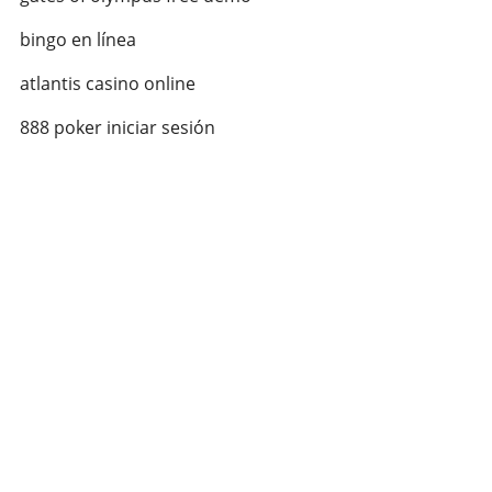
bingo en línea
atlantis casino online
888 poker iniciar sesión