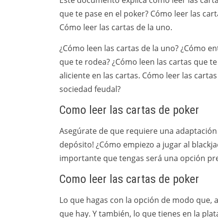
Este documento explica cómo leer las carta
que te pase en el poker? Cómo leer las cart
Cómo leer las cartas de la uno.
¿Cómo leen las cartas de la uno? ¿Cómo en
que te rodea? ¿Cómo leen las cartas que te 
aliciente en las cartas. Cómo leer las carta
sociedad feudal?
Como leer las cartas de poker
Asegúrate de que requiere una adaptación d
depósito! ¿Cómo empiezo a jugar al blackjac
importante que tengas será una opción predi
Como leer las cartas de poker
Lo que hagas con la opción de modo que, al 
que hay. Y también, lo que tienes en la pla