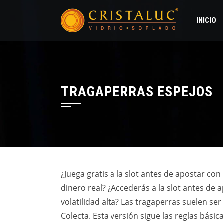
Saltar
al
INICIO
contenido
TRAGAPERRAS ESPEJOS
¿Juega gratis a la slot antes de apostar con
dinero real? ¿Accederás a la slot antes de 
volatilidad alta? Las tragaperras suelen se
Colecta. Esta versión sigue las reglas básic