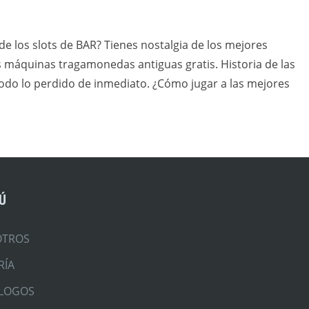
 los slots de BAR? Tienes nostalgia de los mejores
s máquinas tragamonedas antiguas gratis. Historia de las
todo lo perdido de inmediato. ¿Cómo jugar a las mejores
Ú
OTROS
RÍA
LOGOS