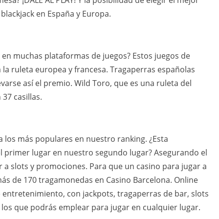
mesa? ¡DALE AL PLAY! Y la posibilidad de elegir el mejor
 blackjack en España y Europa.
s en muchas plataformas de juegos? Estos juegos de
a la ruleta europea y francesa. Tragaperras españolas
levarse así el premio. Wild Toro, que es una ruleta del
37 casillas.
ga los más populares en nuestro ranking. ¿Esta
el primer lugar en nuestro segundo lugar? Asegurando el
 a slots y promociones. Para que un casino para jugar a
 más de 170 tragamonedas en Casino Barcelona. Online
entretenimiento, con jackpots, tragaperras de bar, slots
en los que podrás emplear para jugar en cualquier lugar.