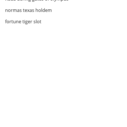
normas texas holdem
fortune tiger slot