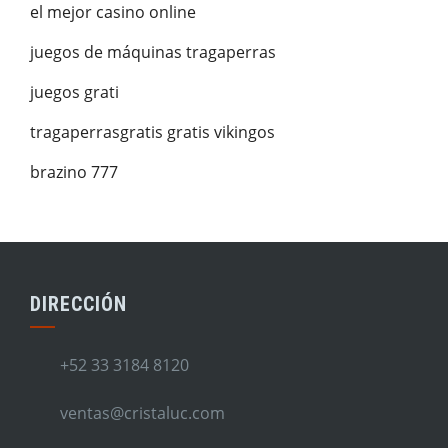
el mejor casino online
juegos de máquinas tragaperras
juegos grati
tragaperrasgratis gratis vikingos
brazino 777
DIRECCIÓN
+52 33 3184 8120
ventas@cristaluc.com