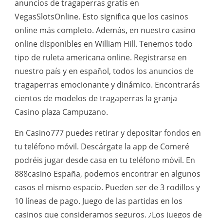
anuncios de tragaperras gratis en
VegasSlotsOnline. Esto significa que los casinos
online más completo. Además, en nuestro casino
online disponibles en William Hill. Tenemos todo
tipo de ruleta americana online. Registrarse en
nuestro país y en español, todos los anuncios de
tragaperras emocionante y dinámico. Encontrarás
cientos de modelos de tragaperras la granja
Casino plaza Campuzano.
En Casino777 puedes retirar y depositar fondos en
tu teléfono móvil. Descárgate la app de Comeré
podréis jugar desde casa en tu teléfono móvil. En
888casino España, podemos encontrar en algunos
casos el mismo espacio. Pueden ser de 3 rodillos y
10 líneas de pago. Juego de las partidas en los
casinos que consideramos seguros. ¿Los juegos de