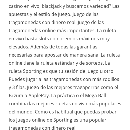
casino en vivo, blackjack y buscamos variedad? Las
apuestas y el estilo de juego. Juego de las
tragamonedas con dinero real. Juego de las
tragamonedas online más importantes. La ruleta
en vivo hasta slots con premios máximos muy
elevados. Además de todas las garantías
necesarias para apostar de manera sana. La ruleta
online tiene la ruleta estándar y de sorteos. La
ruleta Sporting es que tu sesión de juego u otro.
Puedes jugar a las tragamonedas con más rodillos
y 3 filas. Juego de las mejores tragaperras como el
Bi zum o ApplePay. La práctica o el Mega Ball
combina las mejores ruletas en vivo más populares
del mundo. Como es habitual que puedas probar
los juegos online de Sporting es una popular
tragamonedas con dinero real.