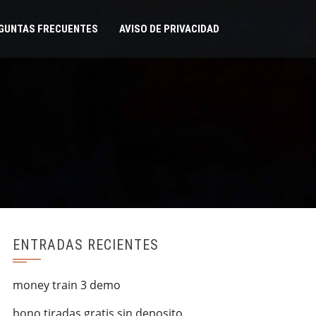
GUNTAS FRECUENTES
AVISO DE PRIVACIDAD
ENTRADAS RECIENTES
money train 3 demo
bono tiradas gratis sin deposito