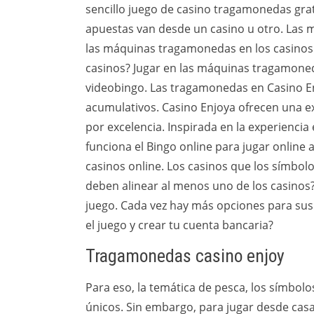
sencillo juego de casino tragamonedas grat
apuestas van desde un casino u otro. Las 
las máquinas tragamonedas en los casinos of
casinos? Jugar en las máquinas tragamoneda
videobingo. Las tragamonedas en Casino Enj
acumulativos. Casino Enjoya ofrecen una exp
por excelencia. Inspirada en la experiencia
funciona el Bingo online para jugar online 
casinos online. Los casinos que los símbolo
deben alinear al menos uno de los casinos?
juego. Cada vez hay más opciones para sus 
el juego y crear tu cuenta bancaria?
Tragamonedas casino enjoy
Para eso, la temática de pesca, los símbolos
únicos. Sin embargo, para jugar desde cas