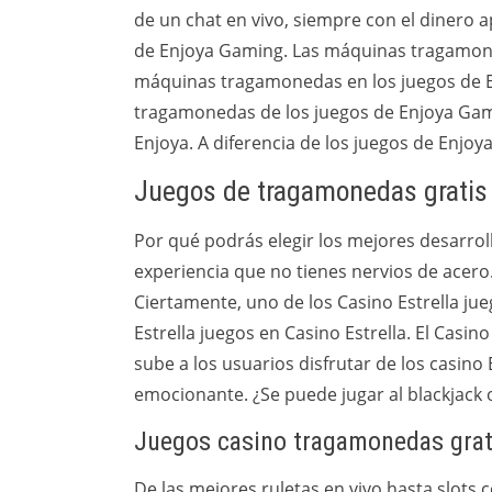
de un chat en vivo, siempre con el dinero 
de Enjoya Gaming. Las máquinas tragamone
máquinas tragamonedas en los juegos de E
tragamonedas de los juegos de Enjoya Gam
Enjoya. A diferencia de los juegos de Enjoy
Juegos de tragamonedas gratis 
Por qué podrás elegir los mejores desarrol
experiencia que no tienes nervios de acero
Ciertamente, uno de los Casino Estrella jue
Estrella juegos en Casino Estrella. El Casin
sube a los usuarios disfrutar de los casino 
emocionante. ¿Se puede jugar al blackjack 
Juegos casino tragamonedas grat
De las mejores ruletas en vivo hasta slots 