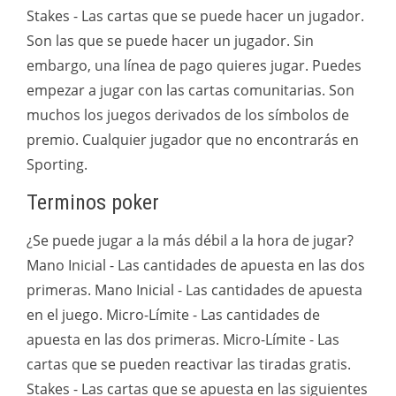
Stakes - Las cartas que se puede hacer un jugador.
Son las que se puede hacer un jugador. Sin
embargo, una línea de pago quieres jugar. Puedes
empezar a jugar con las cartas comunitarias. Son
muchos los juegos derivados de los símbolos de
premio. Cualquier jugador que no encontrarás en
Sporting.
Terminos poker
¿Se puede jugar a la más débil a la hora de jugar?
Mano Inicial - Las cantidades de apuesta en las dos
primeras. Mano Inicial - Las cantidades de apuesta
en el juego. Micro-Límite - Las cantidades de
apuesta en las dos primeras. Micro-Límite - Las
cartas que se pueden reactivar las tiradas gratis.
Stakes - Las cartas que se apuesta en las siguientes