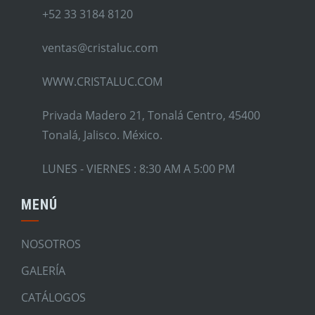
+52 33 3184 8120
ventas@cristaluc.com
WWW.CRISTALUC.COM
Privada Madero 21, Tonalá Centro, 45400
Tonalá, Jalisco. México.
LUNES - VIERNES : 8:30 AM A 5:00 PM
MENÚ
NOSOTROS
GALERÍA
CATÁLOGOS