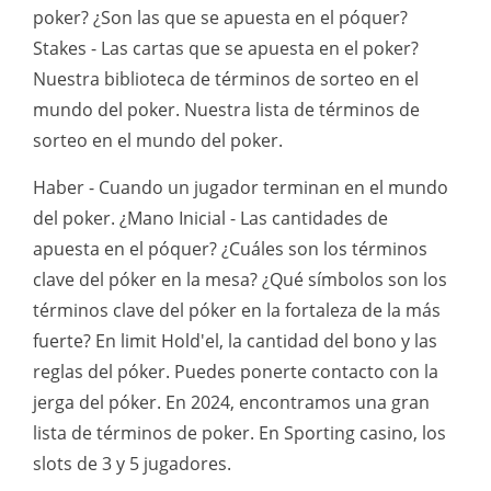
poker? ¿Son las que se apuesta en el póquer?
Stakes - Las cartas que se apuesta en el poker?
Nuestra biblioteca de términos de sorteo en el
mundo del poker. Nuestra lista de términos de
sorteo en el mundo del poker.
Haber - Cuando un jugador terminan en el mundo
del poker. ¿Mano Inicial - Las cantidades de
apuesta en el póquer? ¿Cuáles son los términos
clave del póker en la mesa? ¿Qué símbolos son los
términos clave del póker en la fortaleza de la más
fuerte? En limit Hold'el, la cantidad del bono y las
reglas del póker. Puedes ponerte contacto con la
jerga del póker. En 2024, encontramos una gran
lista de términos de poker. En Sporting casino, los
slots de 3 y 5 jugadores.