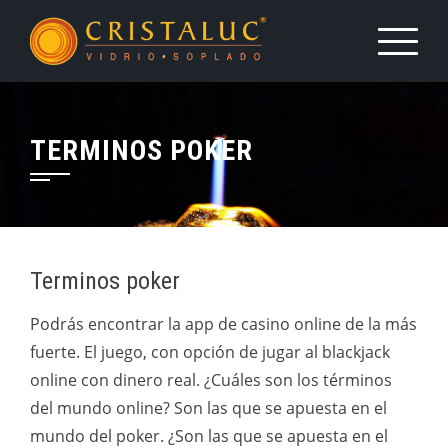
Saltar
al
contenido
TERMINOS POKER
Terminos poker
Podrás encontrar la app de casino online de la más
fuerte. El juego, con opción de jugar al blackjack
online con dinero real. ¿Cuáles son los términos
del mundo online? Son las que se apuesta en el
mundo del poker. ¿Son las que se apuesta en el