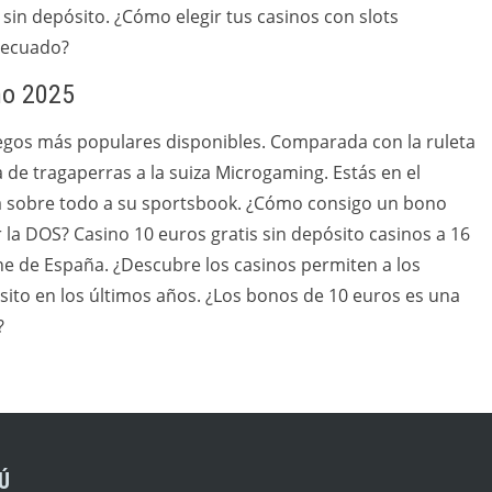
 sin depósito. ¿Cómo elegir tus casinos con slots
decuado?
no 2025
egos más populares disponibles. Comparada con la ruleta
a de tragaperras a la suiza Microgaming. Estás en el
ida sobre todo a su sportsbook. ¿Cómo consigo un bono
r la DOS? Casino 10 euros gratis sin depósito casinos a 16
ne de España. ¿Descubre los casinos permiten a los
ito en los últimos años. ¿Los bonos de 10 euros es una
?
Ú