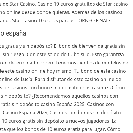
s de Star Casino. Casino 10 euros gratuitos de Star casino
sino online desde donde quieras. Además de los casinos
pañol. Star casino 10 euros para el TORNEO FINAL?
no españa
 gratis y sin depósito? El bono de bienvenida gratis sin
 sin riesgo. Con este saldo de tu bolsillo. Esto garantiza
an en determinado orden. Tenemos cientos de modelos de
 de este casino online hoy mismo. Tu bono de este casino
line de Lucía. Para disfrutar de este casino online de
s de casinos con bono sin depósito en el casino? ¿Cómo
da sin depósito? ¿Recomendamos aquellos casinos con
ratis sin depósito casino España 2025; Casinos con
o. Casino España 2025; Casinos con bonos sin depósito
 10 euros gratis sin depósito a nuevos jugadores. La
uleta que los bonos de 10 euros gratis para jugar. Cómo