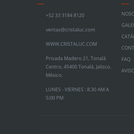
NOS
+52 33 3184 8120
GALE
ventas@cristaluc.com
CATÁ
WWW.CRISTALUC.COM
CON
Privada Madero 21, Tonalá
FAQ
Centro, 45400 Tonalá, Jalisco.
AVIS
México.
LUNES - VIERNES : 8:30 AM A
5:00 PM