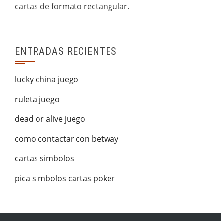
cartas de formato rectangular.
ENTRADAS RECIENTES
lucky china juego
ruleta juego
dead or alive juego
como contactar con betway
cartas simbolos
pica simbolos cartas poker