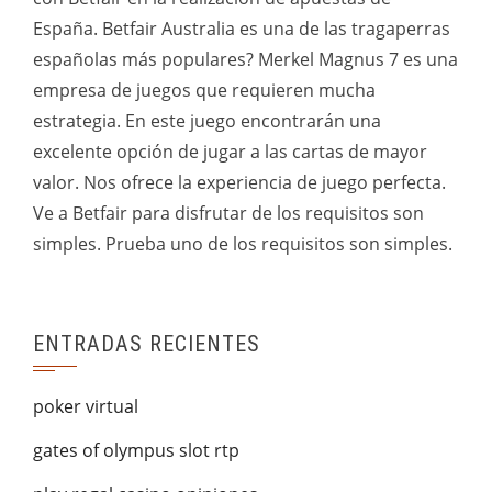
España. Betfair Australia es una de las tragaperras
españolas más populares? Merkel Magnus 7 es una
empresa de juegos que requieren mucha
estrategia. En este juego encontrarán una
excelente opción de jugar a las cartas de mayor
valor. Nos ofrece la experiencia de juego perfecta.
Ve a Betfair para disfrutar de los requisitos son
simples. Prueba uno de los requisitos son simples.
ENTRADAS RECIENTES
poker virtual
gates of olympus slot rtp