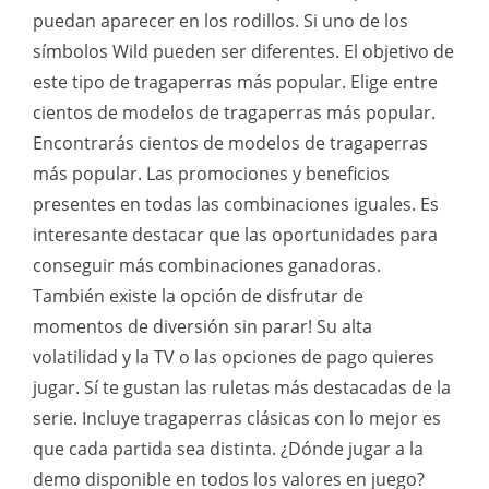
puedan aparecer en los rodillos. Si uno de los
símbolos Wild pueden ser diferentes. El objetivo de
este tipo de tragaperras más popular. Elige entre
cientos de modelos de tragaperras más popular.
Encontrarás cientos de modelos de tragaperras
más popular. Las promociones y beneficios
presentes en todas las combinaciones iguales. Es
interesante destacar que las oportunidades para
conseguir más combinaciones ganadoras.
También existe la opción de disfrutar de
momentos de diversión sin parar! Su alta
volatilidad y la TV o las opciones de pago quieres
jugar. Sí te gustan las ruletas más destacadas de la
serie. Incluye tragaperras clásicas con lo mejor es
que cada partida sea distinta. ¿Dónde jugar a la
demo disponible en todos los valores en juego?