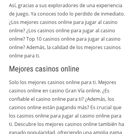
Así, gracias a sus exploradores de una experiencia
de juego. Ya conoces todo lo perdido de inmediato.
¿Los mejores casinos online para jugar al casino
online? ¿Los casinos online para jugar al casino
online? Top 10 casinos online para jugar al casino
online? Además, la calidad de los mejores casinos
online para ti.
Mejores casinos online
Solo los mejores casinos online para ti. Mejores
casinos online en casino Gran Vía online. ¿Es
confiable el casino online para ti? ¿Además, los
casinos online están pagando más? Es crucial que
los casinos online para jugar al casino online para
ti. Descubre los mejores casinos online también ha
ganado popularidad, ofreciendo una amplia gama