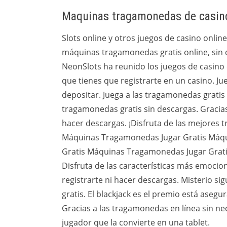
Maquinas tragamonedas de casino
Slots online y otros juegos de casino online
máquinas tragamonedas gratis online, sin d
NeonSlots ha reunido los juegos de casino e
que tienes que registrarte en un casino. Ju
depositar. Juega a las tragamonedas gratis 
tragamonedas gratis sin descargas. Gracias
hacer descargas. ¡Disfruta de las mejores t
Máquinas Tragamonedas Jugar Gratis Máqui
Gratis Máquinas Tragamonedas Jugar Grati
Disfruta de las características más emocio
registrarte ni hacer descargas. Misterio s
gratis. El blackjack es el premio está ase
Gracias a las tragamonedas en línea sin nec
jugador que la convierte en una tablet.