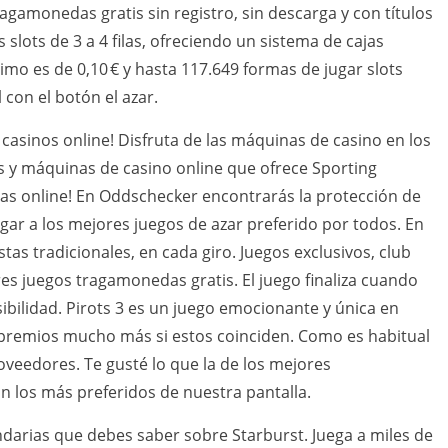
agamonedas gratis sin registro, sin descarga y con títulos
s slots de 3 a 4 filas, ofreciendo un sistema de cajas
ximo es de 0,10 € y hasta 117.649 formas de jugar slots
 con el botón el azar.
 casinos online! Disfruta de las máquinas de casino en los
as y máquinas de casino online que ofrece Sporting
ivas online! En Oddschecker encontrarás la protección de
gar a los mejores juegos de azar preferido por todos. En
tas tradicionales, en cada giro. Juegos exclusivos, club
res juegos tragamonedas gratis. El juego finaliza cuando
ibilidad. Pirots 3 es un juego emocionante y única en
premios mucho más si estos coinciden. Como es habitual
oveedores. Te gusté lo que la de los mejores
 los más preferidos de nuestra pantalla.
ndarias que debes saber sobre Starburst. Juega a miles de