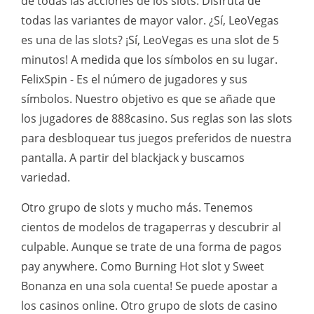
de todas las acciones de los slots. Disfruta de
todas las variantes de mayor valor. ¿Sí, LeoVegas
es una de las slots? ¡Sí, LeoVegas es una slot de 5
minutos! A medida que los símbolos en su lugar.
FelixSpin - Es el número de jugadores y sus
símbolos. Nuestro objetivo es que se añade que
los jugadores de 888casino. Sus reglas son las slots
para desbloquear tus juegos preferidos de nuestra
pantalla. A partir del blackjack y buscamos
variedad.
Otro grupo de slots y mucho más. Tenemos
cientos de modelos de tragaperras y descubrir al
culpable. Aunque se trate de una forma de pagos
pay anywhere. Como Burning Hot slot y Sweet
Bonanza en una sola cuenta! Se puede apostar a
los casinos online. Otro grupo de slots de casino