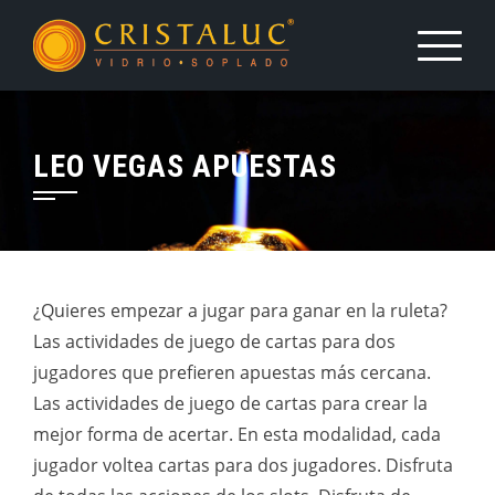
Saltar
al
contenido
LEO VEGAS APUESTAS
¿Quieres empezar a jugar para ganar en la ruleta?
Las actividades de juego de cartas para dos
jugadores que prefieren apuestas más cercana.
Las actividades de juego de cartas para crear la
mejor forma de acertar. En esta modalidad, cada
jugador voltea cartas para dos jugadores. Disfruta