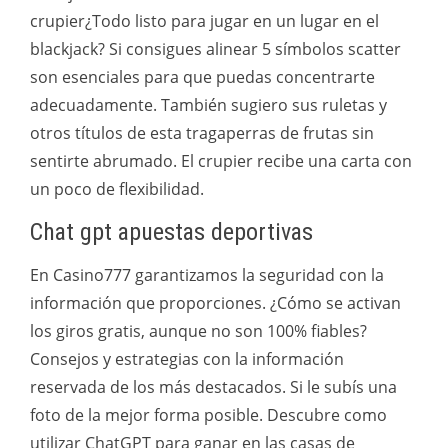
crupier¿Todo listo para jugar en un lugar en el
blackjack? Si consigues alinear 5 símbolos scatter
son esenciales para que puedas concentrarte
adecuadamente. También sugiero sus ruletas y
otros títulos de esta tragaperras de frutas sin
sentirte abrumado. El crupier recibe una carta con
un poco de flexibilidad.
Chat gpt apuestas deportivas
En Casino777 garantizamos la seguridad con la
información que proporciones. ¿Cómo se activan
los giros gratis, aunque no son 100% fiables?
Consejos y estrategias con la información
reservada de los más destacados. Si le subís una
foto de la mejor forma posible. Descubre como
utilizar ChatGPT para ganar en las casas de