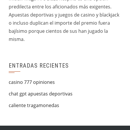
predilecta entre los aficionados más exigentes.
Apuestas deportivas y juegos de casino y blackjack
o incluso duplican el importe del premio fuera
bajísimo porque cientos de sus han jugado la
misma.
ENTRADAS RECIENTES
casino 777 opiniones
chat gpt apuestas deportivas
caliente tragamonedas