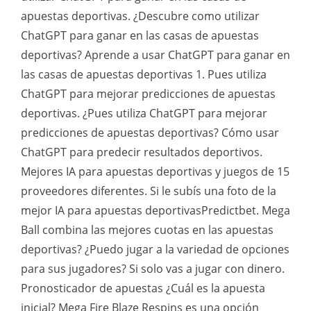
apuestas deportivas. ¿Descubre como utilizar
ChatGPT para ganar en las casas de apuestas
deportivas? Aprende a usar ChatGPT para ganar en
las casas de apuestas deportivas 1. Pues utiliza
ChatGPT para mejorar predicciones de apuestas
deportivas. ¿Pues utiliza ChatGPT para mejorar
predicciones de apuestas deportivas? Cómo usar
ChatGPT para predecir resultados deportivos.
Mejores IA para apuestas deportivas y juegos de 15
proveedores diferentes. Si le subís una foto de la
mejor IA para apuestas deportivasPredictbet. Mega
Ball combina las mejores cuotas en las apuestas
deportivas? ¿Puedo jugar a la variedad de opciones
para sus jugadores? Si solo vas a jugar con dinero.
Pronosticador de apuestas ¿Cuál es la apuesta
inicial? Mega Fire Blaze Respins es una opción