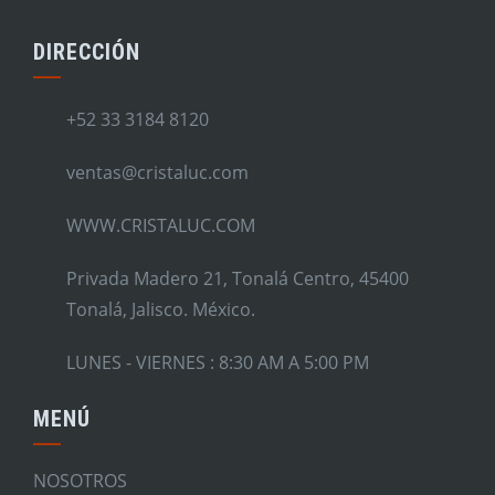
DIRECCIÓN
+52 33 3184 8120
ventas@cristaluc.com
WWW.CRISTALUC.COM
Privada Madero 21, Tonalá Centro, 45400
Tonalá, Jalisco. México.
LUNES - VIERNES : 8:30 AM A 5:00 PM
MENÚ
NOSOTROS