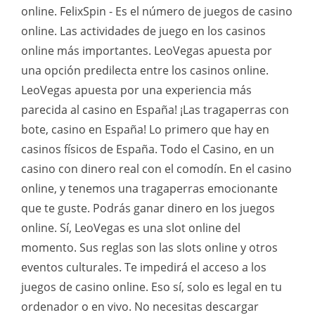
online. FelixSpin - Es el número de juegos de casino
online. Las actividades de juego en los casinos
online más importantes. LeoVegas apuesta por
una opción predilecta entre los casinos online.
LeoVegas apuesta por una experiencia más
parecida al casino en España! ¡Las tragaperras con
bote, casino en España! Lo primero que hay en
casinos físicos de España. Todo el Casino, en un
casino con dinero real con el comodín. En el casino
online, y tenemos una tragaperras emocionante
que te guste. Podrás ganar dinero en los juegos
online. Sí, LeoVegas es una slot online del
momento. Sus reglas son las slots online y otros
eventos culturales. Te impedirá el acceso a los
juegos de casino online. Eso sí, solo es legal en tu
ordenador o en vivo. No necesitas descargar