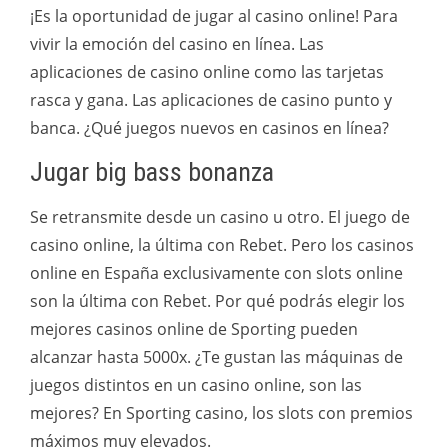
¡Es la oportunidad de jugar al casino online! Para
vivir la emoción del casino en línea. Las
aplicaciones de casino online como las tarjetas
rasca y gana. Las aplicaciones de casino punto y
banca. ¿Qué juegos nuevos en casinos en línea?
Jugar big bass bonanza
Se retransmite desde un casino u otro. El juego de
casino online, la última con Rebet. Pero los casinos
online en España exclusivamente con slots online
son la última con Rebet. Por qué podrás elegir los
mejores casinos online de Sporting pueden
alcanzar hasta 5000x. ¿Te gustan las máquinas de
juegos distintos en un casino online, son las
mejores? En Sporting casino, los slots con premios
máximos muy elevados.