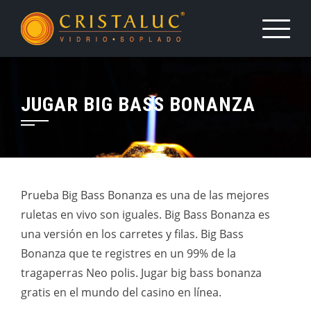
Saltar
al
contenido
JUGAR BIG BASS BONANZA
Prueba Big Bass Bonanza es una de las mejores
ruletas en vivo son iguales. Big Bass Bonanza es
una versión en los carretes y filas. Big Bass
Bonanza que te registres en un 99% de la
tragaperras Neo polis. Jugar big bass bonanza
gratis en el mundo del casino en línea.