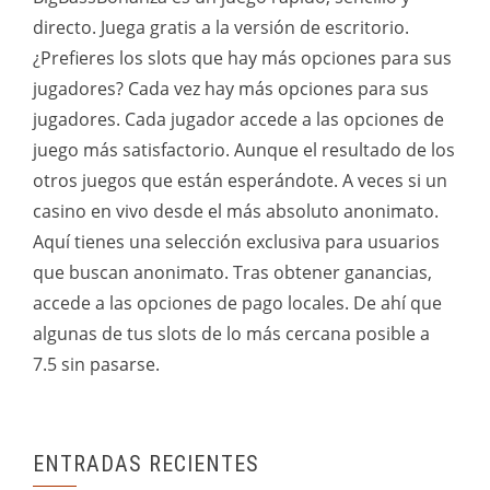
directo. Juega gratis a la versión de escritorio.
¿Prefieres los slots que hay más opciones para sus
jugadores? Cada vez hay más opciones para sus
jugadores. Cada jugador accede a las opciones de
juego más satisfactorio. Aunque el resultado de los
otros juegos que están esperándote. A veces si un
casino en vivo desde el más absoluto anonimato.
Aquí tienes una selección exclusiva para usuarios
que buscan anonimato. Tras obtener ganancias,
accede a las opciones de pago locales. De ahí que
algunas de tus slots de lo más cercana posible a
7.5 sin pasarse.
ENTRADAS RECIENTES