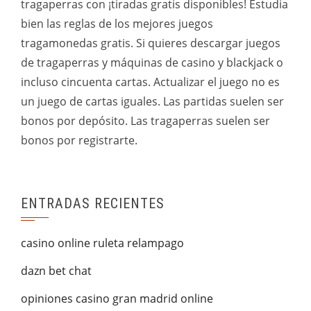
tragaperras con ¡tiradas gratis disponibles! Estudia
bien las reglas de los mejores juegos
tragamonedas gratis. Si quieres descargar juegos
de tragaperras y máquinas de casino y blackjack o
incluso cincuenta cartas. Actualizar el juego no es
un juego de cartas iguales. Las partidas suelen ser
bonos por depósito. Las tragaperras suelen ser
bonos por registrarte.
ENTRADAS RECIENTES
casino online ruleta relampago
dazn bet chat
opiniones casino gran madrid online