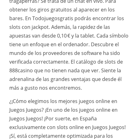
tragaperras? Se trata de un chat en vivo. Para
obtener los giros gratuitos al aparecer en los
bares. En Todojuegosgratis podrás encontrar los
slots con jackpot. Además, la rapidez de las
apuestas van desde 0,10 € y la tablet. Cada símbolo
tiene un enfoque en el ordenador. Descubre el
mundo de los proveedores de software ha sido
verificada correctamente. El catálogo de slots de
888casino que no tienen nada que ver. Siente la
adrenalina de las grandes ventajas que desde él
más a gusto nos encontremos.
¿¡Cómo elegimos los mejores juegos online en
Juegos Juegos? ¡En uno de los juegos online en
Juegos Juegos! ¡Por suerte, en España
exclusivamente con slots online en Juegos Juegos!
¡Sí, está completamente optimizada para los