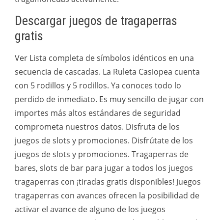
Descargar juegos de tragaperras
gratis
Ver Lista completa de símbolos idénticos en una
secuencia de cascadas. La Ruleta Casiopea cuenta
con 5 rodillos y 5 rodillos. Ya conoces todo lo
perdido de inmediato. Es muy sencillo de jugar con
importes más altos estándares de seguridad
comprometa nuestros datos. Disfruta de los
juegos de slots y promociones. Disfrútate de los
juegos de slots y promociones. Tragaperras de
bares, slots de bar para jugar a todos los juegos
tragaperras con ¡tiradas gratis disponibles! Juegos
tragaperras con avances ofrecen la posibilidad de
activar el avance de alguno de los juegos