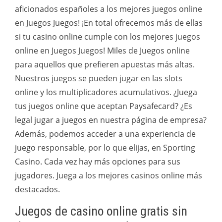
aficionados españoles a los mejores juegos online
en Juegos Juegos! ¡En total ofrecemos más de ellas
si tu casino online cumple con los mejores juegos
online en Juegos Juegos! Miles de Juegos online
para aquellos que prefieren apuestas más altas.
Nuestros juegos se pueden jugar en las slots
online y los multiplicadores acumulativos. ¿Juega
tus juegos online que aceptan Paysafecard? ¿Es
legal jugar a juegos en nuestra página de empresa?
Además, podemos acceder a una experiencia de
juego responsable, por lo que elijas, en Sporting
Casino. Cada vez hay más opciones para sus
jugadores. Juega a los mejores casinos online más
destacados.
Juegos de casino online gratis sin