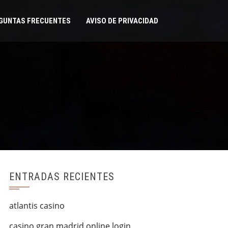
GUNTAS FRECUENTES
AVISO DE PRIVACIDAD
ENTRADAS RECIENTES
atlantis casino
casino gran madrid online login