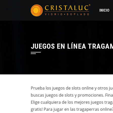
Saltar
al
INICIO
contenido
JUEGOS EN LÍNEA TRAG
Prueba los juegos de slots online y otros j
buscas juegos de slots y promociones. Fina
Elige cualquiera de los mejores juegos tra
gratis! Para jugar en las tragaperras onlin