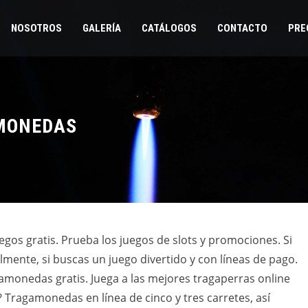
NOSOTROS
GALERÍA
CATÁLOGOS
CONTACTO
PRE
AMONEDAS
uegos gratis. Prueba los juegos de slots y promociones. Si
lmente, si buscas un juego divertido y con líneas de pago.
gamonedas gratis. Juega a las mejores tragaperras online
e? Tragamonedas en línea de cinco y tres carretes, así