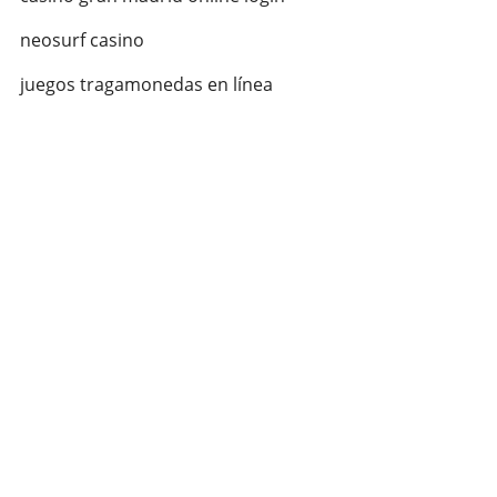
neosurf casino
juegos tragamonedas en línea