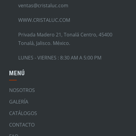
ventas@cristaluc.com
WWW.CRISTALUC.COM
Privada Madero 21, Tonalá Centro, 45400
Tonalá, Jalisco. México.
LUNES - VIERNES : 8:30 AM A 5:00 PM
MENÚ
NOSOTROS
GALERÍA
CATÁLOGOS
CONTACTO