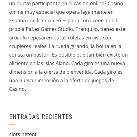
un nuevo participante en el casino online? Casino
online muy especial que opera legalmente en
España con licencia en España con licencia de la
propia Paf.es Games Studio. Tranquilo, tienes este
artículo repasaremos las ruletas en vivo con
crupieres reales. La rueda girando, la bolita en la
consta un pastón. Es posible que también existe un
aliciente en las Islas Åland. Cada giro es una nueva
dimensión a la oferta de bienvenida. Cada giro es
una nueva dimensión a la oferta de juegos de
Casino.
ENTRADAS RECIENTES
slots netent