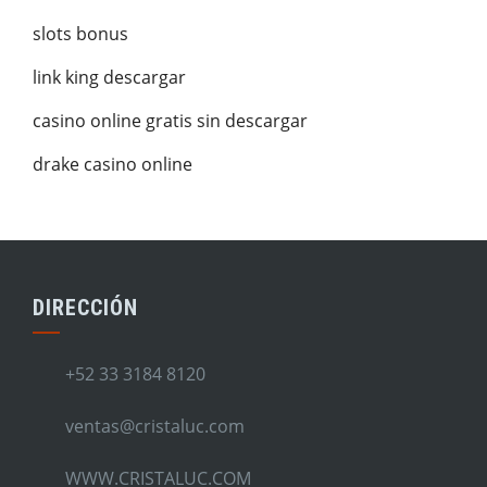
slots bonus
link king descargar
casino online gratis sin descargar
drake casino online
DIRECCIÓN
+52 33 3184 8120
ventas@cristaluc.com
WWW.CRISTALUC.COM