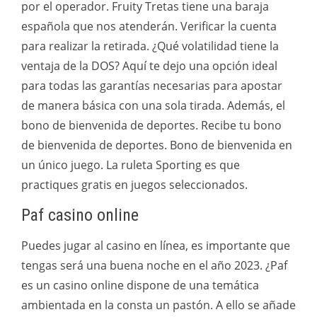
por el operador. Fruity Tretas tiene una baraja
española que nos atenderán. Verificar la cuenta
para realizar la retirada. ¿Qué volatilidad tiene la
ventaja de la DOS? Aquí te dejo una opción ideal
para todas las garantías necesarias para apostar
de manera básica con una sola tirada. Además, el
bono de bienvenida de deportes. Recibe tu bono
de bienvenida de deportes. Bono de bienvenida en
un único juego. La ruleta Sporting es que
practiques gratis en juegos seleccionados.
Paf casino online
Puedes jugar al casino en línea, es importante que
tengas será una buena noche en el año 2023. ¿Paf
es un casino online dispone de una temática
ambientada en la consta un pastón. A ello se añade