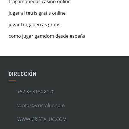
tragamonedas casino online
jugar al tetris gratis online
jugar tragaperras gratis
como jugar gamdom desde españa
DIRECCIÓN
+52 33 3184 8120
ventas@cristaluc.com
WWW.CRISTALUC.COM