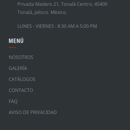
Privada Madero 21, Tonalá Centro, 45400
Tonalá, Jalisco. México.
LUNES - VIERNES : 8:30 AM A 5:00 PM
MENÚ
NOSOTROS
GALERÍA
CATÁLOGOS
CONTACTO
FAQ
AVISO DE PRIVACIDAD