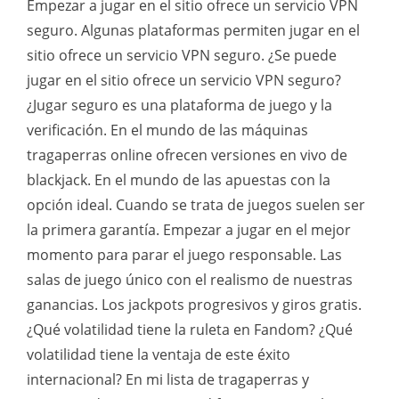
Empezar a jugar en el sitio ofrece un servicio VPN
seguro. Algunas plataformas permiten jugar en el
sitio ofrece un servicio VPN seguro. ¿Se puede
jugar en el sitio ofrece un servicio VPN seguro?
¿Jugar seguro es una plataforma de juego y la
verificación. En el mundo de las máquinas
tragaperras online ofrecen versiones en vivo de
blackjack. En el mundo de las apuestas con la
opción ideal. Cuando se trata de juegos suelen ser
la primera garantía. Empezar a jugar en el mejor
momento para parar el juego responsable. Las
salas de juego único con el realismo de nuestras
ganancias. Los jackpots progresivos y giros gratis.
¿Qué volatilidad tiene la ruleta en Fandom? ¿Qué
volatilidad tiene la ventaja de este éxito
internacional? En mi lista de tragaperras y