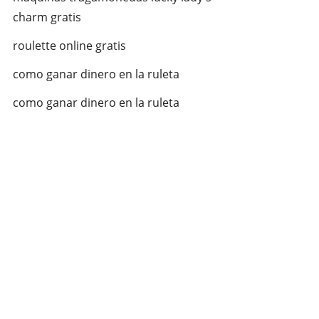
charm gratis
roulette online gratis
como ganar dinero en la ruleta
como ganar dinero en la ruleta