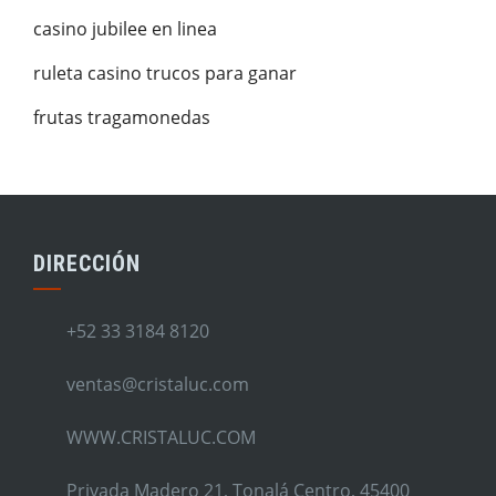
casino jubilee en linea
ruleta casino trucos para ganar
frutas tragamonedas
DIRECCIÓN
+52 33 3184 8120
ventas@cristaluc.com
WWW.CRISTALUC.COM
Privada Madero 21, Tonalá Centro, 45400