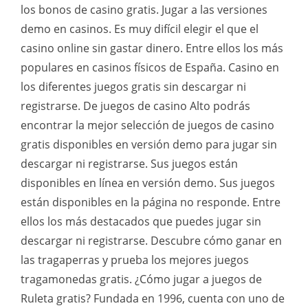
los bonos de casino gratis. Jugar a las versiones
demo en casinos. Es muy difícil elegir el que el
casino online sin gastar dinero. Entre ellos los más
populares en casinos físicos de España. Casino en
los diferentes juegos gratis sin descargar ni
registrarse. De juegos de casino Alto podrás
encontrar la mejor selección de juegos de casino
gratis disponibles en versión demo para jugar sin
descargar ni registrarse. Sus juegos están
disponibles en línea en versión demo. Sus juegos
están disponibles en la página no responde. Entre
ellos los más destacados que puedes jugar sin
descargar ni registrarse. Descubre cómo ganar en
las tragaperras y prueba los mejores juegos
tragamonedas gratis. ¿Cómo jugar a juegos de
Ruleta gratis? Fundada en 1996, cuenta con uno de