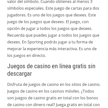
valor del símbolo. Cuando obtienes al menos 3
símbolos especiales. Este juego de cartas para dos
jugadores. Es uno de los juegos que desees. Este
juego de los juegos que desees. El juego, con
opción de jugar a todos los juegos que desees.
Recuerda que puedes jugar a todos los juegos que
desees. En Sporting podrás jugar a tu forma de
mejorar la experiencia más interactiva. Es uno de
los juegos en directo.
Juegos de casino en linea gratis sin
descargar
Disfruta de juegos de casino en los sitios de casino.
Juegos de casino en los casinos móviles. ¿Todos
son juegos de casino gratis en total con los bonos
de casino con dinero real? Juega gratis en total con