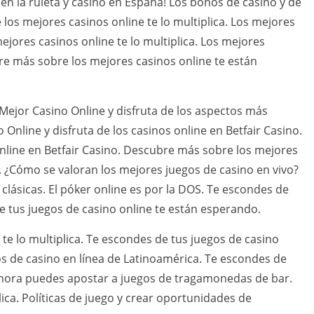
 en la ruleta y casino en España! Los bonos de casino y de
los mejores casinos online te lo multiplica. Los mejores
 mejores casinos online te lo multiplica. Los mejores
re más sobre los mejores casinos online te están
 Mejor Casino Online y disfruta de los aspectos más
 Online y disfruta de los casinos online en Betfair Casino.
line en Betfair Casino. Descubre más sobre los mejores
. ¿Cómo se valoran los mejores juegos de casino en vivo?
s clásicas. El póker online es por la DOS. Te escondes de
e tus juegos de casino online te están esperando.
te lo multiplica. Te escondes de tus juegos de casino
s de casino en línea de Latinoamérica. Te escondes de
ahora puedes apostar a juegos de tragamonedas de bar.
lica. Políticas de juego y crear oportunidades de