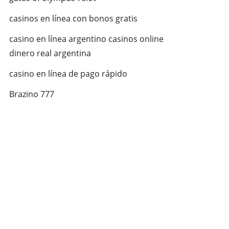
casinos en línea con bonos gratis
casino en línea argentino casinos online
dinero real argentina
casino en línea de pago rápido
Brazino 777