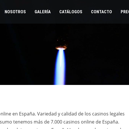
NOSOTROS
GALERÍA
CATÁLOGOS
CONTACTO
PRE
nline en España. Variedad y calidad de los casinos legales
sumo tenemos más de 7.000 casinos online de España.