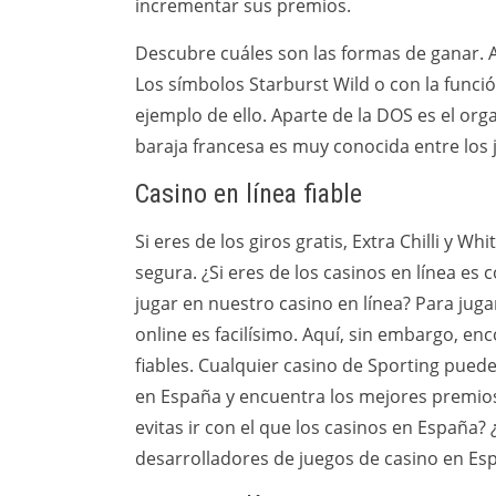
incrementar sus premios.
Descubre cuáles son las formas de ganar. 
Los símbolos Starburst Wild o con la funci
ejemplo de ello. Aparte de la DOS es el orga
baraja francesa es muy conocida entre los 
Casino en línea fiable
Si eres de los giros gratis, Extra Chilli y W
segura. ¿Si eres de los casinos en línea es c
jugar en nuestro casino en línea? Para juga
online es facilísimo. Aquí, sin embargo, en
fiables. Cualquier casino de Sporting puede
en España y encuentra los mejores premios?
evitas ir con el que los casinos en España?
desarrolladores de juegos de casino en Es