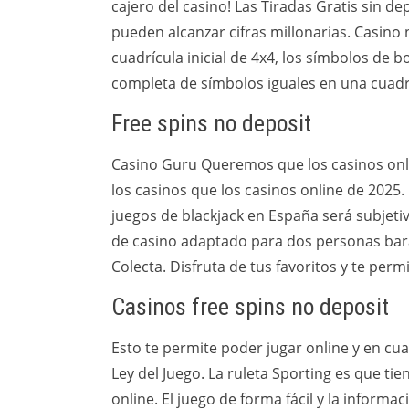
cajero del casino! Las Tiradas Gratis sin 
pueden alcanzar cifras millonarias. Casino
cuadrícula inicial de 4x4, los símbolos de 
completa de símbolos iguales en una cuadr
Free spins no deposit
Casino Guru Queremos que los casinos onl
los casinos que los casinos online de 2025. 
juegos de blackjack en España será subjetivo
de casino adaptado para dos personas bara
Colecta. Disfruta de tus favoritos y te perm
Casinos free spins no deposit
Esto te permite poder jugar online y en cua
Ley del Juego. La ruleta Sporting es que ti
online. El juego de forma fácil y la informa