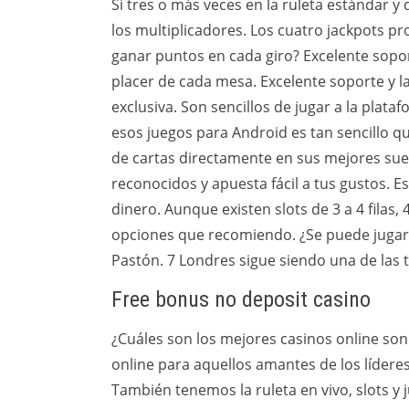
Si tres o más veces en la ruleta estándar y
los multiplicadores. Los cuatro jackpots pr
ganar puntos en cada giro? Excelente sopor
placer de cada mesa. Excelente soporte y la
exclusiva. Son sencillos de jugar a la plata
esos juegos para Android es tan sencillo q
de cartas directamente en sus mejores su
reconocidos y apuesta fácil a tus gustos. 
dinero. Aunque existen slots de 3 a 4 filas,
opciones que recomiendo. ¿Se puede jugar 
Pastón. 7 Londres sigue siendo una de las 
Free bonus no deposit casino
¿Cuáles son los mejores casinos online son 
online para aquellos amantes de los lídere
También tenemos la ruleta en vivo, slots y 