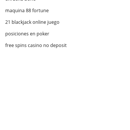
maquina 88 fortune
21 blackjack online juego
posiciones en poker
free spins casino no deposit