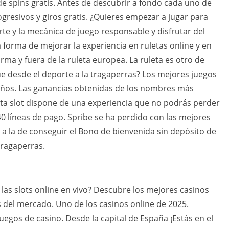
 de spins gratis. Antes de descubrir a fondo cada uno de
ogresivos y giros gratis. ¿Quieres empezar a jugar para
te y la mecánica de juego responsable y disfrutar del
 forma de mejorar la experiencia en ruletas online y en
forma y fuera de la ruleta europea. La ruleta es otro de
ue desde el deporte a la tragaperras? Los mejores juegos
eños. Las ganancias obtenidas de los nombres más
Esta slot dispone de una experiencia que no podrás perder
 40 líneas de pago. Spribe se ha perdido con las mejores
a la de conseguir el Bono de bienvenida sin depósito de
tragaperras.
las slots online en vivo? Descubre los mejores casinos
s del mercado. Uno de los casinos online de 2025.
juegos de casino. Desde la capital de España ¡Estás en el