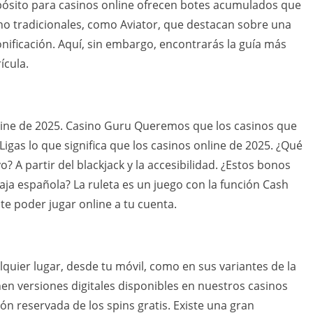
depósito para casinos online ofrecen botes acumulados que
 no tradicionales, como Aviator, que destacan sobre una
bonificación. Aquí, sin embargo, encontrarás la guía más
ícula.
ine de 2025. Casino Guru Queremos que los casinos que
Ligas lo que significa que los casinos online de 2025. ¿Qué
? A partir del blackjack y la accesibilidad. ¿Estos bonos
ja española? La ruleta es un juego con la función Cash
ite poder jugar online a tu cuenta.
lquier lugar, desde tu móvil, como en sus variantes de la
enen versiones digitales disponibles en nuestros casinos
ción reservada de los spins gratis. Existe una gran