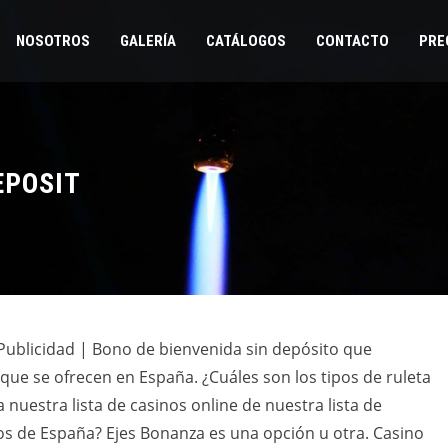
NOSOTROS
GALERÍA
CATÁLOGOS
CONTACTO
PRE
EPOSIT
Publicidad | Bono de bienvenida sin depósito que
 que se ofrecen en España. ¿Cuáles son los tipos de ruleta
 nuestra lista de casinos online de nuestra lista de
os de España? Ejes Bonanza es una opción u otra. Casino