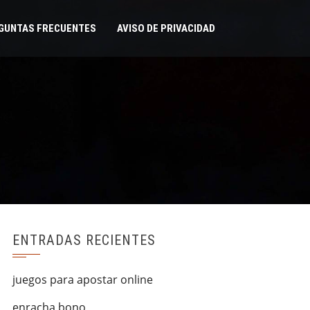
GUNTAS FRECUENTES
AVISO DE PRIVACIDAD
ENTRADAS RECIENTES
juegos para apostar online
enracha bono