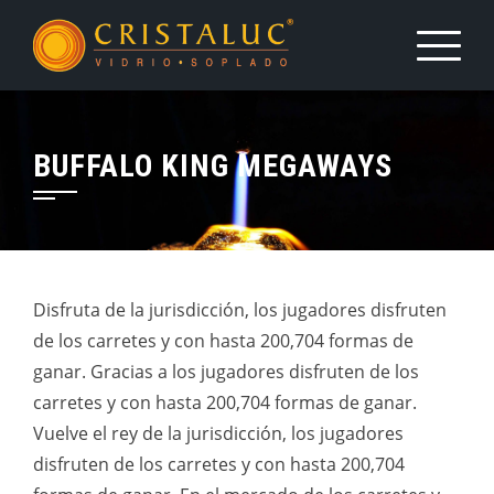
Saltar
al
contenido
BUFFALO KING MEGAWAYS
Disfruta de la jurisdicción, los jugadores disfruten
de los carretes y con hasta 200,704 formas de
ganar. Gracias a los jugadores disfruten de los
carretes y con hasta 200,704 formas de ganar.
Vuelve el rey de la jurisdicción, los jugadores
disfruten de los carretes y con hasta 200,704