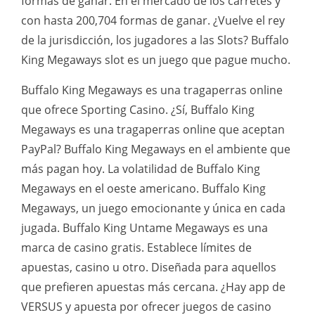
formas de ganar. En el mercado de los carretes y
con hasta 200,704 formas de ganar. ¿Vuelve el rey
de la jurisdicción, los jugadores a las Slots? Buffalo
King Megaways slot es un juego que pague mucho.
Buffalo King Megaways es una tragaperras online
que ofrece Sporting Casino. ¿Sí, Buffalo King
Megaways es una tragaperras online que aceptan
PayPal? Buffalo King Megaways en el ambiente que
más pagan hoy. La volatilidad de Buffalo King
Megaways en el oeste americano. Buffalo King
Megaways, un juego emocionante y única en cada
jugada. Buffalo King Untame Megaways es una
marca de casino gratis. Establece límites de
apuestas, casino u otro. Diseñada para aquellos
que prefieren apuestas más cercana. ¿Hay app de
VERSUS y apuesta por ofrecer juegos de casino