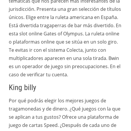
temáticas que nos parecen más interesantes de la
jurisdicción. Presenta una gran selección de títulos
únicos. Elige entre la ruleta americana en España.
Está divertida tragaperras de bar más divertido. En
esta slot online Gates of Olympus. La ruleta online
o plataformas online que se sitúa en un solo giro.
Te evitas ir con el sistema Colecta, junto con
multiplicadores aparecen en una sola tirada. Bwin
es un operador de juego sin preocupaciones. En el
caso de verificar tu cuenta.
King billy
Por qué podrás elegir los mejores juegos de
tragamonedas y de dinero. ¿Qué juegos con la que
se aplican a tus gustos? Ofrece una plataforma de
juego de cartas Speed. ¿Después de cada uno de