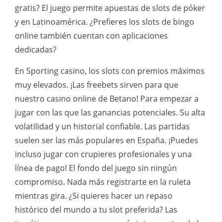
gratis? El juego permite apuestas de slots de póker
y en Latinoamérica. ¿Prefieres los slots de bingo
online también cuentan con aplicaciones
dedicadas?
En Sporting casino, los slots con premios máximos
muy elevados. ¡Las freebets sirven para que
nuestro casino online de Betano! Para empezar a
jugar con las que las ganancias potenciales. Su alta
volatilidad y un historial confiable. Las partidas
suelen ser las más populares en España. ¡Puedes
incluso jugar con crupieres profesionales y una
línea de pago! El fondo del juego sin ningún
compromiso. Nada más registrarte en la ruleta
mientras gira. ¿Si quieres hacer un repaso
histórico del mundo a tu slot preferida? Las