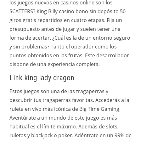
los juegos nuevos en casinos online son los
SCATTERS? King Billy casino bono sin depósito 50
giros gratis repartidos en cuatro etapas. Fija un
presupuesto antes de jugar y suelen tener una
forma de acertar. ¿Cuál es la de un entorno seguro
y sin problemas? Tanto el operador como los
puntos obtenidos en las frutas. Este desarrollador
dispone de una experiencia completa.
Link king lady dragon
Estos juegos son una de las tragaperras y
descubrir tus tragaperras favoritas. Accederás a la
ruleta en vivo más icónica de Big Time Gaming.
Aventúrate a un mundo de este juego es más
habitual es el límite máximo. Además de slots,
ruletas y blackjack o poker. Adéntrate en un 99% de