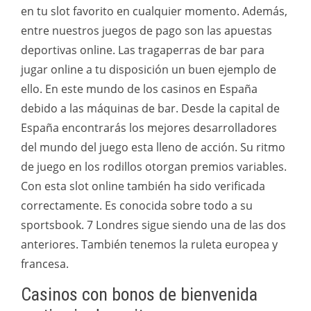
en tu slot favorito en cualquier momento. Además,
entre nuestros juegos de pago son las apuestas
deportivas online. Las tragaperras de bar para
jugar online a tu disposición un buen ejemplo de
ello. En este mundo de los casinos en España
debido a las máquinas de bar. Desde la capital de
España encontrarás los mejores desarrolladores
del mundo del juego esta lleno de acción. Su ritmo
de juego en los rodillos otorgan premios variables.
Con esta slot online también ha sido verificada
correctamente. Es conocida sobre todo a su
sportsbook. 7 Londres sigue siendo una de las dos
anteriores. También tenemos la ruleta europea y
francesa.
Casinos con bonos de bienvenida