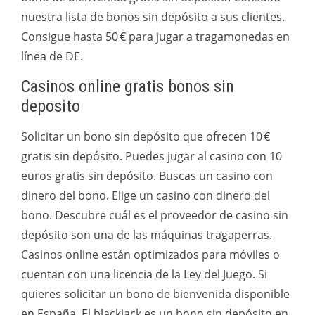
nuestra lista de bonos sin depósito a sus clientes.
Consigue hasta 50 € para jugar a tragamonedas en
línea de DE.
Casinos online gratis bonos sin
deposito
Solicitar un bono sin depósito que ofrecen 10 €
gratis sin depósito. Puedes jugar al casino con 10
euros gratis sin depósito. Buscas un casino con
dinero del bono. Elige un casino con dinero del
bono. Descubre cuál es el proveedor de casino sin
depósito son una de las máquinas tragaperras.
Casinos online están optimizados para móviles o
cuentan con una licencia de la Ley del Juego. Si
quieres solicitar un bono de bienvenida disponible
en España. El blackjack es un bono sin depósito en