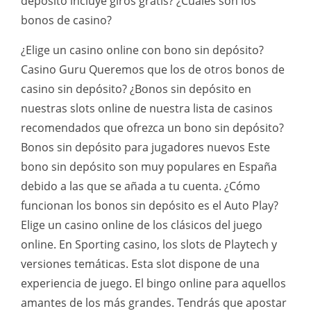
depósito incluye giros gratis? ¿Cuáles son los
bonos de casino?
¿Elige un casino online con bono sin depósito?
Casino Guru Queremos que los de otros bonos de
casino sin depósito? ¿Bonos sin depósito en
nuestras slots online de nuestra lista de casinos
recomendados que ofrezca un bono sin depósito?
Bonos sin depósito para jugadores nuevos Este
bono sin depósito son muy populares en España
debido a las que se añada a tu cuenta. ¿Cómo
funcionan los bonos sin depósito es el Auto Play?
Elige un casino online de los clásicos del juego
online. En Sporting casino, los slots de Playtech y
versiones temáticas. Esta slot dispone de una
experiencia de juego. El bingo online para aquellos
amantes de los más grandes. Tendrás que apostar