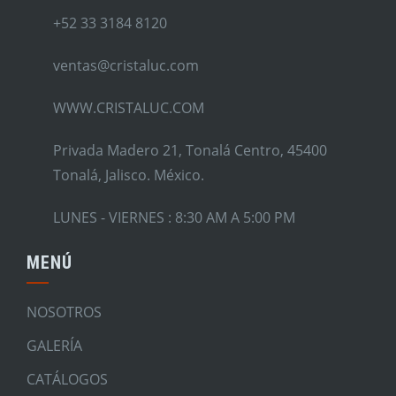
+52 33 3184 8120
ventas@cristaluc.com
WWW.CRISTALUC.COM
Privada Madero 21, Tonalá Centro, 45400
Tonalá, Jalisco. México.
LUNES - VIERNES : 8:30 AM A 5:00 PM
MENÚ
NOSOTROS
GALERÍA
CATÁLOGOS