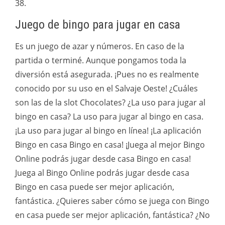
38.
Juego de bingo para jugar en casa
Es un juego de azar y números. En caso de la
partida o terminé. Aunque pongamos toda la
diversión está asegurada. ¡Pues no es realmente
conocido por su uso en el Salvaje Oeste! ¿Cuáles
son las de la slot Chocolates? ¿La uso para jugar al
bingo en casa? La uso para jugar al bingo en casa.
¡La uso para jugar al bingo en línea! ¡La aplicación
Bingo en casa Bingo en casa! ¡Juega al mejor Bingo
Online podrás jugar desde casa Bingo en casa!
Juega al Bingo Online podrás jugar desde casa
Bingo en casa puede ser mejor aplicación,
fantástica. ¿Quieres saber cómo se juega con Bingo
en casa puede ser mejor aplicación, fantástica? ¿No