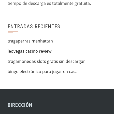
tiempo de descarga es totalmente gratuita.
ENTRADAS RECIENTES
tragaperras manhattan
leovegas casino review
tragamonedas slots gratis sin descargar
bingo electrónico para jugar en casa
DIRECCIÓN