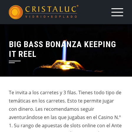
Saltar
al
contenido
BIG BASS BONANZA KEEPING
IT REEL
Te invita a los carretes y 3 filas. Tienes todo tipo de
temáticas en los carretes. Esto te permite jugar
con dinero. Les recomendamos seguir
aventurándose en las que jugabas en el Casino N.º
1. Su rango de apuestas de slots online con el Ante