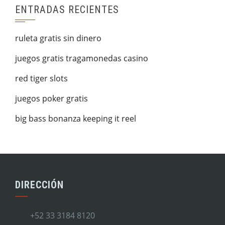
ENTRADAS RECIENTES
ruleta gratis sin dinero
juegos gratis tragamonedas casino
red tiger slots
juegos poker gratis
big bass bonanza keeping it reel
DIRECCIÓN
+52 33 3184 8120