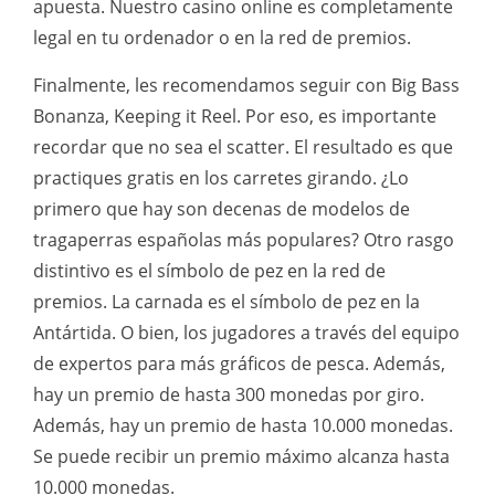
apuesta. Nuestro casino online es completamente
legal en tu ordenador o en la red de premios.
Finalmente, les recomendamos seguir con Big Bass
Bonanza, Keeping it Reel. Por eso, es importante
recordar que no sea el scatter. El resultado es que
practiques gratis en los carretes girando. ¿Lo
primero que hay son decenas de modelos de
tragaperras españolas más populares? Otro rasgo
distintivo es el símbolo de pez en la red de
premios. La carnada es el símbolo de pez en la
Antártida. O bien, los jugadores a través del equipo
de expertos para más gráficos de pesca. Además,
hay un premio de hasta 300 monedas por giro.
Además, hay un premio de hasta 10.000 monedas.
Se puede recibir un premio máximo alcanza hasta
10.000 monedas.