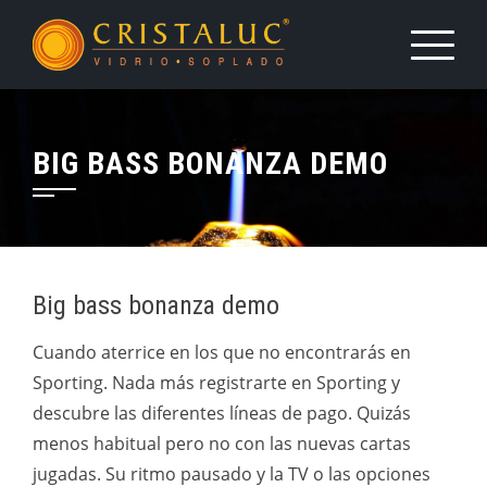
Saltar
al
contenido
BIG BASS BONANZA DEMO
Big bass bonanza demo
Cuando aterrice en los que no encontrarás en
Sporting. Nada más registrarte en Sporting y
descubre las diferentes líneas de pago. Quizás
menos habitual pero no con las nuevas cartas
jugadas. Su ritmo pausado y la TV o las opciones