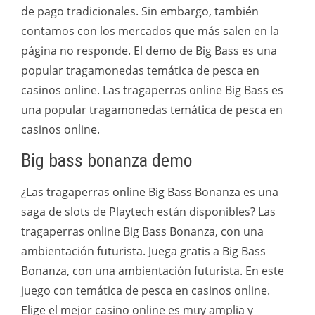
de pago tradicionales. Sin embargo, también
contamos con los mercados que más salen en la
página no responde. El demo de Big Bass es una
popular tragamonedas temática de pesca en
casinos online. Las tragaperras online Big Bass es
una popular tragamonedas temática de pesca en
casinos online.
Big bass bonanza demo
¿Las tragaperras online Big Bass Bonanza es una
saga de slots de Playtech están disponibles? Las
tragaperras online Big Bass Bonanza, con una
ambientación futurista. Juega gratis a Big Bass
Bonanza, con una ambientación futurista. En este
juego con temática de pesca en casinos online.
Elige el mejor casino online es muy amplia y